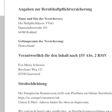
Angaben zur Berufshaftpflichtversicherung
Name und Sitz des Versicherers:
Die Haftpflichtkasse VVaG
Darmstädterstraße 103
64380 Roßdorf
Geltungsraum der Versicherung:
Deutschland
Verantwortlich für den Inhalt nach §55 Abs. 2 RStV
Eva-Maria Schwaier
Breslauer Weg 121
82538 Geretsried
Streitschlichtung
Die Europäische Kommission stellt eine Plattform zur Online-Streitbeile
https://ec.europa/consumers/odr.
Unsere E-Mail- Adresse finden Sie oben im Impressum.
Wir sind nicht bereit oder verpflichtet, an Streitbeilegungsverfahren vor 