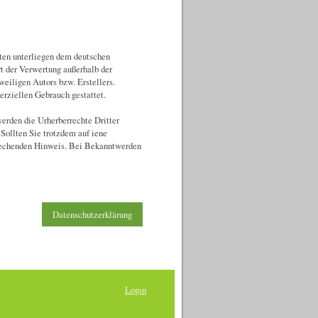
iten unterliegen dem deutschen
rt der Verwertung außerhalb der
eiligen Autors bzw. Erstellers.
erziellen Gebrauch gestattet.
werden die Urherberrechte Dritter
 Sollten Sie trotzdem auf iene
rechenden Hinweis. Bei Bekanntwerden
Datenschutzerklärung
Login