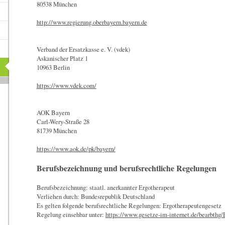
80538 München
http://www.regierung.oberbayern.bayern.de
Verband der Ersatzkasse e. V. (vdek)
Askanischer Platz 1
10963 Berlin
https://www.vdek.com/
AOK Bayern
Carl-Wery-Straße 28
81739 München
https://www.aok.de/pk/bayern/
Berufsbezeichnung und berufsrechtliche Regelungen
Berufsbezeichnung: staatl. anerkannter Ergotherapeut
Verliehen durch: Bundesrepublik Deutschland
Es gelten folgende berufsrechtliche Regelungen: Ergotherapeutengesetz
Regelung einsehbar unter:
https://www.gesetze-im-internet.de/bearbthg