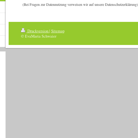
(Bei Fragen zur Datennutzung verweisen wir auf unsere Datenschutzerklärung)
Druckversion
|
Sitemap
© EvaMaria Schwaier